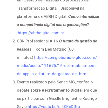
em Gestão de Pessoas do processo de
Transformação Digital. Disponível na
plataforma da ABRH Digital:
Como internalizar
a competência digital nas organizações?
https://abrhdigital.com.br
CBN Professional # 16
O futuro da gestão de
pessoas
– com Deli Matsuo (60
minutos)
https://cbn.globoradio.globo.com/
media/audio/111675/16-deli-matsuo-ceo-
da-appus-o-futuro-da-gestao-de-.htm
Evento realizado pelo Senac MG, confira o
debate sobre
Recrutamento Digital
em que
eu participei com Giselle Brighenti e Rodrigo
Savio
https://youtu.be/ej4KKjiDtNg