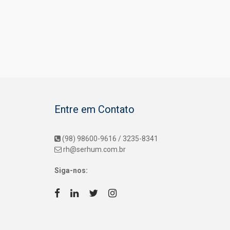
Segu
Entre em Contato
(98) 98600-9616 / 3235-8341
rh@serhum.com.br
Siga-nos: