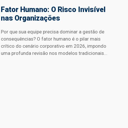
Fator Humano: O Risco Invisível
nas Organizações
Por que sua equipe precisa dominar a gestão de
consequências? O fator humano é o pilar mais
crítico do cenário corporativo em 2026, impondo
uma profunda revisão nos modelos tradicionais...
NR
no
Ent
prát
form
A NR