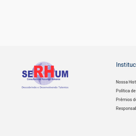
1
2
3
4
5
6
7
Institu
Nossa Hist
Política d
Prêmios d
Responsab