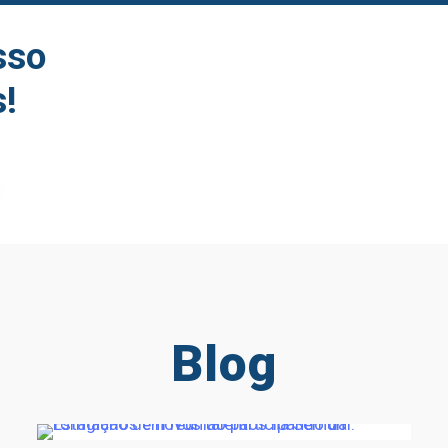
sso
s!
Blog