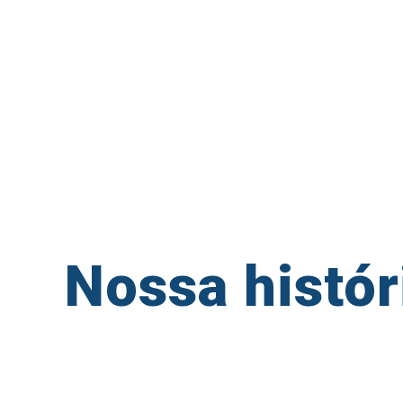
1
2
3
4
Nossa histór